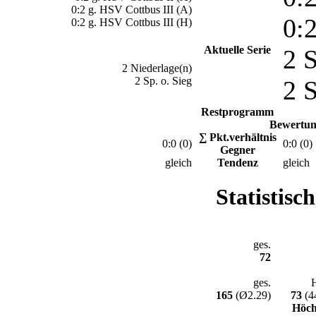
0:2 g. HSV Cottbus III (A)
0:
0:2 g. HSV Cottbus III (H)
Aktuelle Serie
2 S
2 Niederlage(n)
2 Sp. o. Sieg
2 S
Restprogramm
Bewertun
∑ Pkt.verhältnis
0:0 (0)
0:0 (0)
Gegner
gleich
Tendenz
gleich
Statistisc
ges.
72
ges.
165
(Ø2.29)
73
(4
Höch