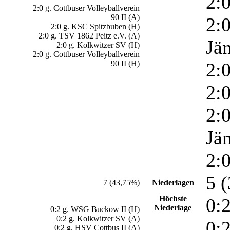
2:
2:0 g. Cottbuser Volleyballverein
90 II (A)
2:
2:0 g. KSC Spitzbuben (H)
2:0 g. TSV 1862 Peitz e.V. (A)
Jä
2:0 g. Kolkwitzer SV (H)
2:0 g. Cottbuser Volleyballverein
90 II (H)
2:
2:
2:
Jä
2:
5 
7 (43,75%)
Niederlagen
Höchste
0:
Niederlage
0:2 g. WSG Buckow II (H)
0:2 g. Kolkwitzer SV (A)
0:
0:2 g. HSV Cottbus II (A)