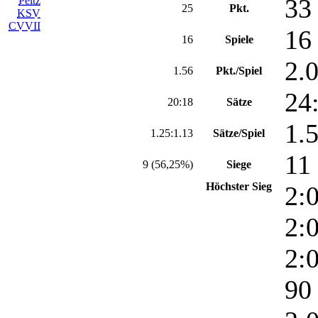
33
Peitz
25
Pkt.
KSV
CVVII
16
16
Spiele
2.
1.56
Pkt./Spiel
24
20:18
Sätze
1.
1.25:1.13
Sätze/Spiel
11
9 (56,25%)
Siege
Höchster Sieg
2:
2:
2:0
90 