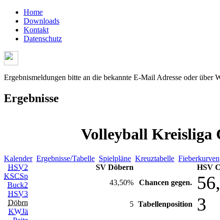
Home
Downloads
Kontakt
Datenschutz
Ergebnismeldungen bitte an die bekannte E-Mail Adresse oder über 
Ergebnisse
Volleyball Kreisliga
Kalender
Ergebnisse/Tabelle
Spielpläne
Kreuztabelle
Fieberkurven
HSV2
SV Döbern
HSV Co
KSCSp
56
43,50%
Chancen gegen.
Buck2
HSV3
3
Döbrn
5
Tabellenposition
KWJä