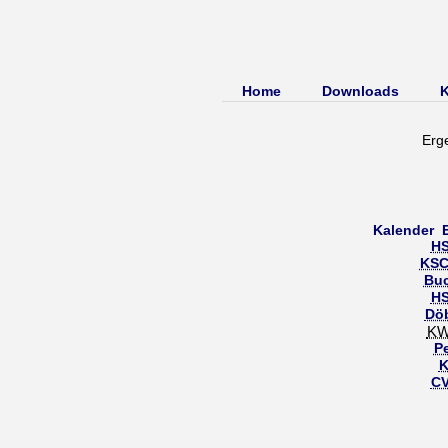
Home
Downloads
K
Erg
Kalender
H
KSC
Bu
H
Dö
KW
Pe
K
CV