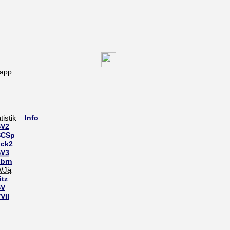
app.
atistik
Info
V2
SCSp
ck2
V3
brn
WJä
itz
SV
VII