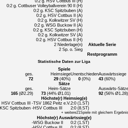
0:2 g. HSV Cottbus III (H)
0:2 g. Cottbuser Volleyballverein 90 II (H)
0:2 g. KSC Spitzbuben (A)
0:2 g. HSV Cottbus II (A)
0:2 g. Kolkwitzer SV (H)
0:2 g. WSG Buckow II (A)
0:2 g. KSC Spitzbuben (H)
0:2 g. Kolkwitzer SV (A)
0:2 g. HSV Cottbus II (H)
2 Niederlage(n)
Aktuelle Serie
2 Sp. o. Sieg
Restprogramm
Statistische Daten zur Liga
Spiele
ges.
Heimsiege
Unentschieden
Auswärtssiege
72
29
(40%)
0
(0%)
43
(60%)
Sätze
ges.
Heim-Sätze
Auswärts-Sätz
165
(Ø2.29)
73
(44% Ø1.01)
92
(56% Ø1.28)
Höchste(r) Heimsieg(e)
HSV Cottbus III -
TSV 1862 Peitz e.V.
2:0 (1.ST)
KSC Spitzbuben -
HSV Cottbus III
2:0 (8.ST)
+ weitere21Spiele mit gleichem Ergebni
Höchste(r) Auswärtssieg(e)
-
WSG Buckow II
0:2 (1.ST)
-
HSV Cottbus III
0:2 (8.ST)