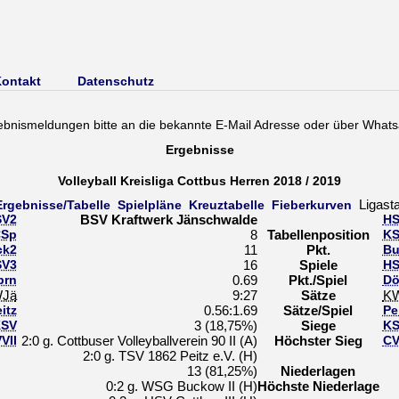
ontakt
Datenschutz
ebnismeldungen bitte an die bekannte E-Mail Adresse oder über Whats
Ergebnisse
Volleyball Kreisliga Cottbus Herren 2018 / 2019
Ligast
Ergebnisse/Tabelle
Spielpläne
Kreuztabelle
Fieberkurven
SV2
BSV Kraftwerk Jänschwalde
HS
Sp
8
Tabellenposition
K
ck2
11
Pkt.
Bu
SV3
16
Spiele
HS
brn
0.69
Pkt./Spiel
Dö
Jä
9:27
Sätze
K
itz
0.56:1.69
Sätze/Spiel
Pe
SV
3 (18,75%)
Siege
K
VII
2:0 g. Cottbuser Volleyballverein 90 II (A)
Höchster Sieg
CV
2:0 g. TSV 1862 Peitz e.V. (H)
13 (81,25%)
Niederlagen
0:2 g. WSG Buckow II (H)
Höchste Niederlage